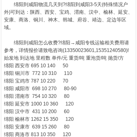
绵阳到咸阳物流几天到?绵阳到咸阳3-5天(特殊情况户
外)可到达：陕西、西安、宝鸡、渭南、汉中、榆林、延安、
安康、商洛、铜川、神木、韩城、府谷、靖边、定边等区
域。
绵阳到咸阳怎么收费?绵阳→咸阳专线运输相关费用请
参考，详情报价请致电咨询(13350023601,15351240580)!
始发地
到达地
里程数
单件/元
重货/吨
重泡货/吨
抛货/方
绵阳
西安市
695
10
140
50
绵阳
铜川市
772
10
310
110
绵阳
宝鸡市
787
10
220
70
绵阳
咸阳市
698
10
270
80-90
绵阳
渭南市
754
10
320
80
绵阳
延安市
1000
10
360
120
绵阳
汉中市
431
10
200
60
1
2
3
4
绵阳
榆林市
1262
15
350
120
绵阳
安康市
639
15
260
80
绵阳
商洛市
813
10
350
120