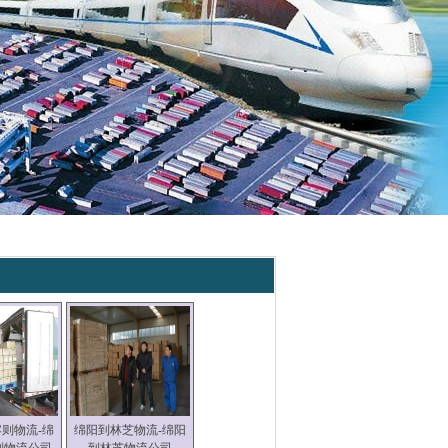
则物流-绵
绵阳到林芝物流-绵阳